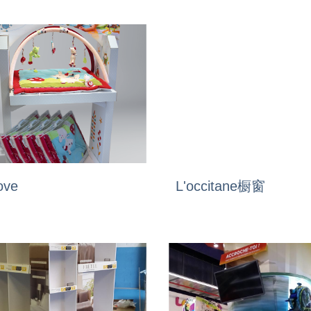
ove
L'occitane橱窗