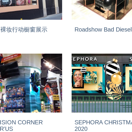
兰裸妆行动橱窗展示
Roadshow Bad Diesel
VISION CORNER
SEPHORA CHRISTM
R'US
2020