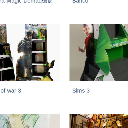
ra-Magic Démaq橱窗
Bahco
of war 3
Sims 3