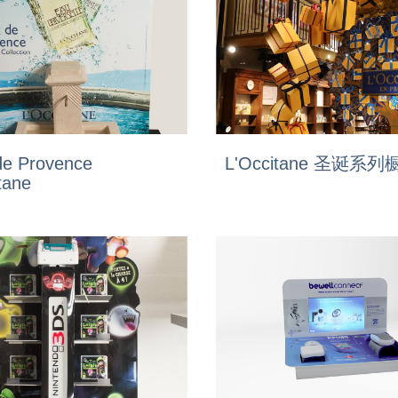
de Provence
L'Occitane 圣诞系列
tane