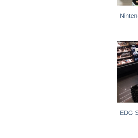
Ninte
EDG 