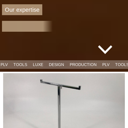
O
u
r
e
x
p
e
r
t
i
s
e
F
o
r
a
N
e
w
R
e
t
a
i
PLV
TOOLS
LUXE
DESIGN
PRODUCTION
PLV
TOO