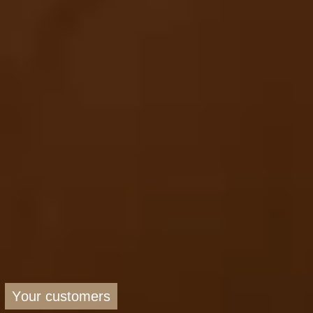
Y
o
u
r
c
u
s
t
o
m
e
r
s