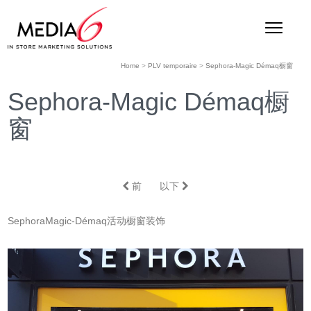
Home
>
PLV temporaire
>
Sephora-Magic Démaq橱窗
Sephora-Magic Démaq橱
窗
前
以下
SephoraMagic-Démaq活动橱窗装饰