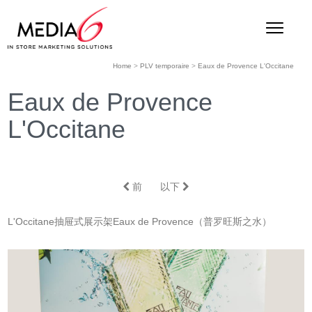
Home
>
PLV temporaire
>
Eaux de Provence L'Occitane
Eaux de Provence
L'Occitane
前
以下
L'Occitane抽屉式展示架Eaux de Provence（普罗旺斯之水）