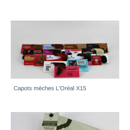
Capots mèches L'Oréal X15