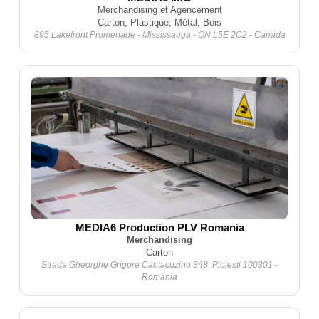
Merchandising et Agencement
Carton, Plastique, Métal, Bois
895 Lakefront Promenade - Mississauga - ON L5E 2C2 - Canada
MEDIA6 Production PLV Romania
Merchandising
Carton
Strada Gheorghe Grigore Cantacuzino 348, Ploiești 100301 -
Romania