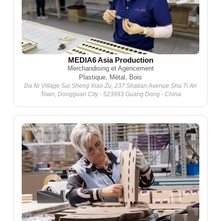
MEDIA6 Asia Production
Merchandising et Agencement
Plastique, Métal, Bois
Da Ni Village Sui Sheng Xiao Zu, 237 Shatian Avenue Sha Ti An
Town, Dongguan City - 523993 Guang Dong - China