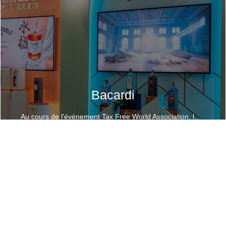
Bacardi
Au cours de l'événement Tax Free World Association, la glorieuse marque Bacardi nous a confié le design, la production et l'installation de son stand.
Un espace ouvert, coloré et interactif pour mettre en évidence les cinq Maisons de spiritueux historiques et emblématiques: Bacardi, Patron, Dewar's, Bombay Sapphire et Grey GooseLe stand est segmenté en différents espaces : Un coin Bar, des arches et une salle de réunion par univers de marque avec des expériences interactives, le corner marquage à chaud ainsi qu'une belle terrasse extérieur surplombant la plage et le port de Cannes.