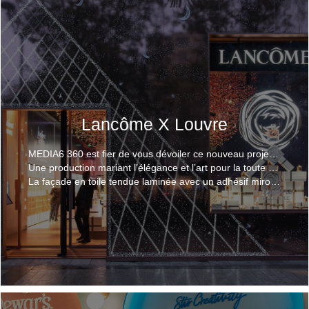
Lancôme X Louvre
MEDIA6 360 est fier de vous dévoiler ce nouveau projet réalisé pour la maison Lancôme et commandité par JC Decaux.
Une production mariant l’élégance et l’art pour la toute nouvelle collaboration Lancôme x Louvre, qui illumine ce flagship des Champs-Elysées.
La façade en toile tendue laminée avec un adhésif miroir, laisse entrevoir la célèbre pyramide du Louvre au coeur d'un ciel étoilé, reproduit en ruban LED, offrant aux clients une expérience animée et lumineuse entre la beauté et la culture.