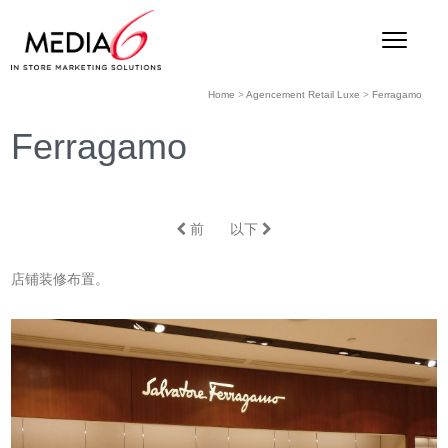
Home
>
Agencement Retail Luxe
>
Ferragamo
Ferragamo
前
以下
店铺装修布置。