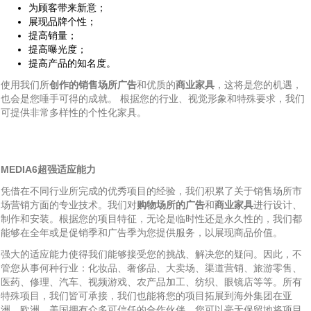
为顾客带来新意；
展现品牌个性；
提高销量；
提高曝光度；
提高产品的知名度。
使用我们所
创作的销售场所广告
和优质的
商业家具
，这将是您的机遇，
也会是您唾手可得的成就。 根据您的行业、视觉形象和特殊要求，我们
可提供非常多样性的个性化家具。
MEDIA6超强适应能力
凭借在不同行业所完成的优秀项目的经验，我们积累了关于销售场所市
场营销方面的专业技术。我们对
购物场所的广告
和
商业家具
进行设计、
制作和安装。根据您的项目特征，无论是临时性还是永久性的，我们都
能够在全年或是促销季和广告季为您提供服务，以展现商品价值。
强大的适应能力使得我们能够接受您的挑战、解决您的疑问。因此，不
管您从事何种行业：化妆品、奢侈品、大卖场、渠道营销、旅游零售、
医药、修理、汽车、视频游戏、农产品加工、纺织、眼镜店等等。所有
特殊项目，我们皆可承接，我们也能将您的项目拓展到海外集团在亚
洲、欧洲、美国拥有众多可信任的合作伙伴，您可以毫无保留地将项目