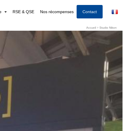
re
RSE & QSE
Nos récompenses
Contact
Accueil
>
Studio Nikon