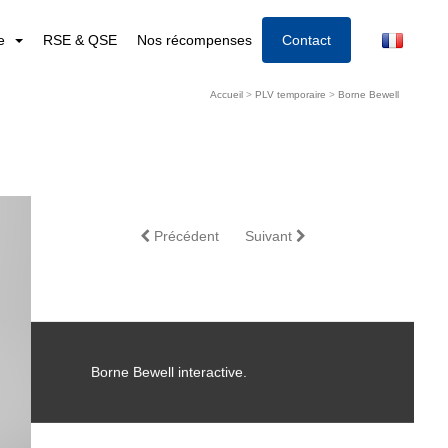
re
RSE & QSE
Nos récompenses
Contact
Accueil
>
PLV temporaire
>
Borne Bewell
Précédent
Suivant
Borne Bewell interactive.