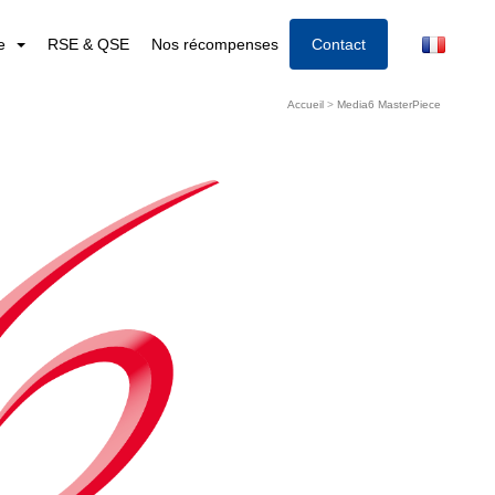
re
RSE & QSE
Nos récompenses
Contact
Accueil
>
Media6 MasterPiece