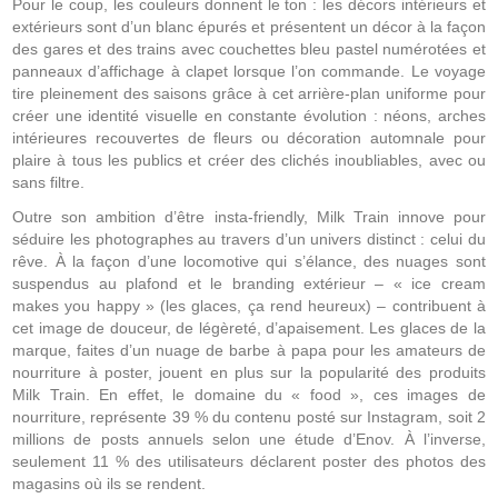
Pour le coup, les couleurs donnent le ton : les décors intérieurs et
extérieurs sont d’un blanc épurés et présentent un décor à la façon
des gares et des trains avec couchettes bleu pastel numérotées et
panneaux d’affichage à clapet lorsque l’on commande. Le voyage
tire pleinement des saisons grâce à cet arrière-plan uniforme pour
créer une identité visuelle en constante évolution : néons, arches
intérieures recouvertes de fleurs ou décoration automnale pour
plaire à tous les publics et créer des clichés inoubliables, avec ou
sans filtre.
Outre son ambition d’être insta-friendly, Milk Train innove pour
séduire les photographes au travers d’un univers distinct : celui du
rêve. À la façon d’une locomotive qui s’élance, des nuages sont
suspendus au plafond et le branding extérieur – « ice cream
makes you happy » (les glaces, ça rend heureux) – contribuent à
cet image de douceur, de légèreté, d’apaisement. Les glaces de la
marque, faites d’un nuage de barbe à papa pour les amateurs de
nourriture à poster, jouent en plus sur la popularité des produits
Milk Train. En effet, le domaine du « food », ces images de
nourriture, représente 39 % du contenu posté sur Instagram, soit 2
millions de posts annuels selon une étude d’Enov. À l’inverse,
seulement 11 % des utilisateurs déclarent poster des photos des
magasins où ils se rendent.