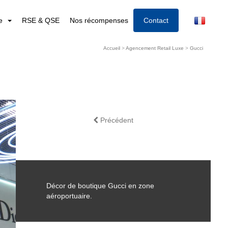
re
RSE & QSE
Nos récompenses
Contact
Accueil
>
Agencement Retail Luxe
>
Gucci
Précédent
Décor de boutique Gucci en zone
aéroportuaire.